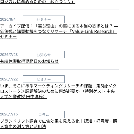
ロジカルに進めるための「起点づくり」
セミナー
2026/8/4
アーカイブ配信：「選ぶ理由」の裏にある本当の欲求とは？ ―
価値観と購買動機をつなぐリサーチ 『Value-Link Research』
セミナー
お知らせ
2026/7/28
有給休暇取得奨励日のお知らせ
セミナー
2026/7/22
いま、そこにあるマーケティングリサーチの課題 第5回:＜ク
ロストーク＞課題解決のために何が必要か （特別ゲスト 中央
大学名誉教授 田中洋氏）
コラム
2026/7/15
ブランドリフト調査で広告効果を見える化｜認知・好意度・購
入意向の測り方と活用法