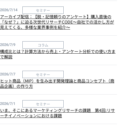
セミナー
2026/7/14
アーカイブ配信：【脱・記憶頼りのアンケート】購入直後の
「なぜ？」に迫る次世代リサーチCODE〜自社での活かし方が
見えてくる、多様な業界事例を紹介〜
コラム
2026/7/9
構成比とは？計算方法から売上・アンケート分析での使い方ま
で解説
セミナー
2026/7/7
ヒット商品（MIP）を生み出す開発理論と商品コンセプト（商
品企画）の作り方
セミナー
2026/7/1
いま、そこにあるマーケティングリサーチの課題 第4回:リサ
ーチイノベーションにおける課題