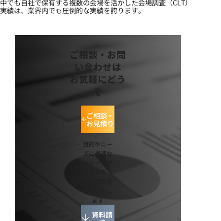
中でも自社で保有する複数の会場を活かした会場調査（CLT）
実績は、業界内でも圧倒的な実績を誇ります。
ご相談・お問
い合わせは
お気軽にどう
ぞ
ご相談・
お見積り
目的やニー
ズに最適な
リサーチプ
ランを
無料でお見
積りいたし
ます
資料請