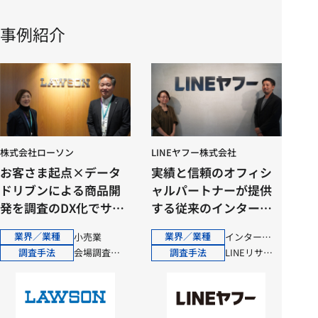
事例紹介
株式会社ローソン
LINEヤフー株式会社
お客さま起点×データ
実績と信頼のオフィシ
ドリブンによる商品開
ャルパートナーが提供
発を調査のDX化でサポ
する従来のインターネ
ート
ットリサーチの欠点を
業界／業種
業界／業種
小売業
インターネット
克服したLINEリサーチ
調査手法
調査手法
会場調査（CLT）
LINEリサーチ