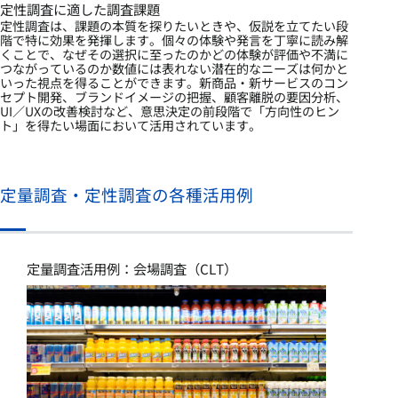
定性調査に適した調査課題
定性調査は、課題の本質を探りたいときや、仮説を立てたい段
階で特に効果を発揮します。個々の体験や発言を丁寧に読み解
くことで、なぜその選択に至ったのかどの体験が評価や不満に
つながっているのか数値には表れない潜在的なニーズは何かと
いった視点を得ることができます。新商品・新サービスのコン
セプト開発、ブランドイメージの把握、顧客離脱の要因分析、
UI／UXの改善検討など、意思決定の前段階で「方向性のヒン
ト」を得たい場面において活用されています。
定量調査・定性調査の各種活用例
定量調査活用例：会場調査（CLT）