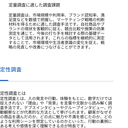
定量調査に適した調査課題
定量調査は、市場規模や利用率、ブランド認知率、満
足度などを数値で把握し、マーケティング戦略の判断
材料を得るために適した調査手法です。自社商品やブ
ランドの現状を客観的に捉え、競合比較や施策の効果
測定を通じて、今後の打ち手を検討する際の基礎デー
タとして活用されます。これらの指標を継続的に測定
することで、市場環境や生活者意識の変化を捉え、戦
略の見直しや改善につなげることができます。
定性調査
定性調査とは
定性調査とは、人の発言や行動、体験をもとに、数字だけでは
捉えきれない「理由」や「背景」を言葉や文脈から読み解く調
査手法です。デプスインタビューやグループインタビュー、行
動観察などが代表的な方法として挙げられます。顧客がなぜそ
の商品を選んだのか、どの点に魅力や不満を感じたのか、どの
ような利用シーンを想定しているのかといった、行動の裏側に
ある考えや感情を深く理解できる点が特長です。