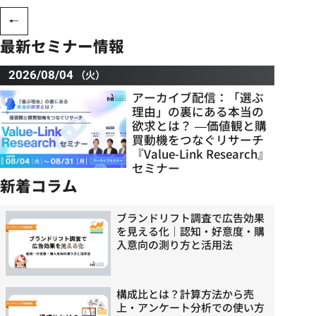
最新セミナー情報
（火）
2026/08/04
アーカイブ配信：「選ぶ
理由」の裏にある本当の
欲求とは？ ―価値観と購
買動機をつなぐリサーチ
『Value-Link Research』
セミナー
新着コラム
ブランドリフト調査で広告効果
を見える化｜認知・好意度・購
入意向の測り方と活用法
構成比とは？計算方法から売
上・アンケート分析での使い方