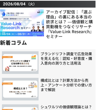
（火）
2026/08/04
アーカイブ配信：「選ぶ
理由」の裏にある本当の
欲求とは？ ―価値観と購
買動機をつなぐリサーチ
『Value-Link Research』
セミナー
新着コラム
ブランドリフト調査で広告効果
を見える化｜認知・好意度・購
入意向の測り方と活用法
構成比とは？計算方法から売
上・アンケート分析での使い方
まで解説
シュワルツの価値観理論とは？