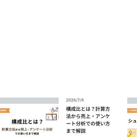
ター）
グループインタビュー(GI・FGI・FGD) / デプスインタビュー（DI・ID
2026/7/9
構成比とは？計算方
法から売上・アンケ
ート分析での使い方
まで解説