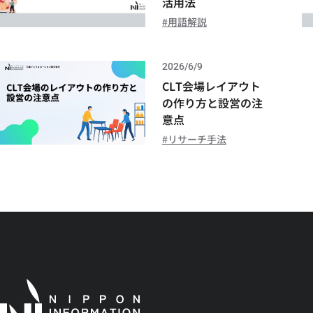
活用法
用語解説
2026/6/9
CLT会場レイアウト
の作り方と設営の注
意点
リサーチ手法