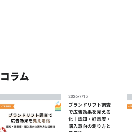
コラム
FAST RECRUIT（東銀座会場スぺシャルモニ
2026/7/15
ブランドリフト調査
で広告効果を見える
化｜認知・好意度・
購入意向の測り方と