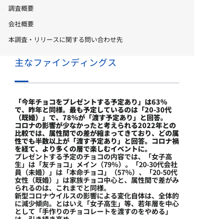
調査概要
会社概要
本調査・リリースに関する問い合わせ先
主なファインディングス
「今年チョコをプレゼントする予定あり」は63％
で、昨年と同様。最も予定しているのは「20-30代
（既婚）」で、78％が「渡す予定あり」と回答。
コロナの影響が少なかったと考えられる2022年との
比較では、属性間での差が縮まってきており、どの属
性でも半数以上が「渡す予定あり」と回答。コロナ禍
を経て、より多くの層で楽しむイベントに。
プレゼントする予定のチョコの内容では、「女子高
生」は「友チョコ」メイン（79％）。「20-30代会社
員（未婚）」は「本命チョコ」（57％）、「20-50代
女性（既婚）」は家族チョコ中心と、属性間で差がみ
られるのは、これまでと同様。
新型コロナウイルスの影響による変化自体は、全体的
に減少傾向。とはいえ「女子高生」等、若年層を中心
として「手作りのチョコレートを渡すのをやめる」
は、引き続き高め。