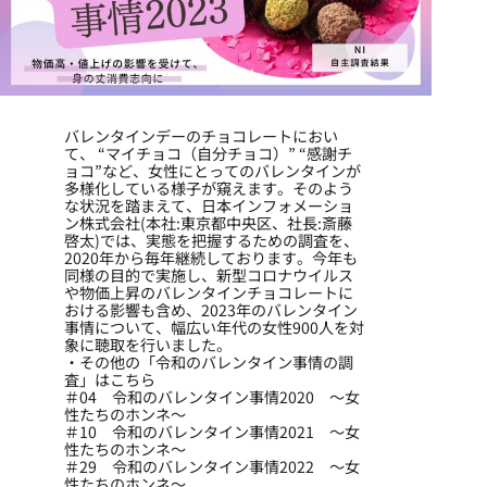
バレンタインデーのチョコレートにおい
て、 “マイチョコ（自分チョコ）” “感謝チ
ョコ”など、女性にとってのバレンタインが
多様化している様子が窺えます。そのよう
な状況を踏まえて、日本インフォメーショ
ン株式会社(本社:東京都中央区、社長:斎藤
啓太)では、実態を把握するための調査を、
2020年から毎年継続しております。今年も
同様の目的で実施し、新型コロナウイルス
や物価上昇のバレンタインチョコレートに
おける影響も含め、2023年のバレンタイン
事情について、幅広い年代の女性900人を対
象に聴取を行いました。
・その他の「令和のバレンタイン事情の調
査」はこちら
＃04 令和のバレンタイン事情2020 ～女
性たちのホンネ～
＃10 令和のバレンタイン事情2021 ～女
性たちのホンネ～
＃29 令和のバレンタイン事情2022 ～女
性たちのホンネ～