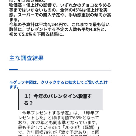
物価高・値上げの影響で、いずれかのチョコをやめる
等まではいかないものの、全体の45％は値上げを実
感。スーパーでの購入予定や、手頃感重視の傾向が高
まる。
今年の予算計は平均4,244円で、これまでで最も低い
数値に。プレゼントする予定の人数も平均4.8名と、
初めて5.0名を下回る結果に。
主な調査結果
※グラフや図は、クリックすると拡大してご覧いただけ
ます。
１）今年のバレンタイン準備す
る？
「今年プレゼントする予定」は、「昨年プ
レゼントした」とほぼ同値で63％となって
おり、2022年とも同水準となっています。
最も予定しているのは「20-30代（既婚）」
で、昨年同様78％が「渡す予定あり」と回