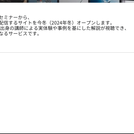
セミナーから、
信するサイトを今冬（2024年冬）オープンします。
出身の講師による実体験や事例を基にした解説が視聴でき、
なるサービスです。
ター）
グループインタビュー(GI・FGI・FGD) / デプスインタビュー（DI・ID