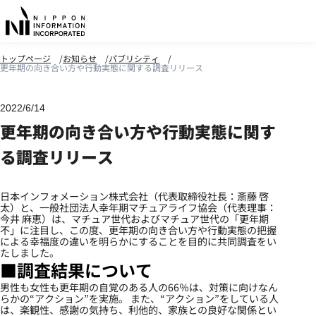
トップページ
お知らせ
パブリシティ
更年期の向き合い方や行動実態に関する調査リリース
2022/6/14
更年期の向き合い方や行動実態に関す
る調査リリース
日本インフォメーション株式会社（代表取締役社長：斎藤 啓
太）と、一般社団法人幸年期マチュアライフ協会（代表理事：
今井 麻恵）は、マチュア世代およびマチュア世代の「更年期
不」に注目し、この度、更年期の向き合い方や行動実態の把握
による幸福度の違いを明らかにすることを目的に共同調査をい
たしました。
■調査結果について
男性も女性も更年期の自覚のある人の66％は、対策に向けなん
らかの“アクション”を実施。 また、“アクション”をしている人
は、楽観性、感謝の気持ち、利他的、家族との良好な関係とい