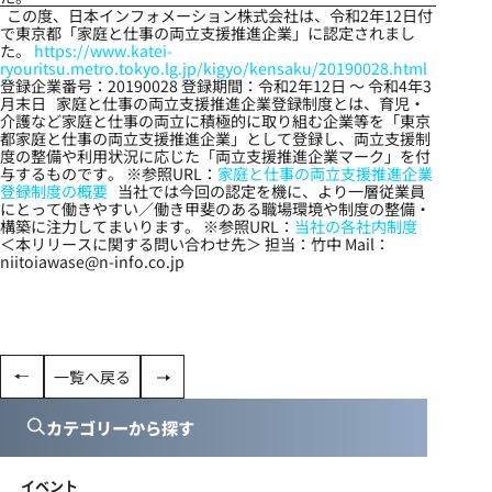
この度、日本インフォメーション株式会社は、令和2年12日付
で東京都「家庭と仕事の両立支援推進企業」に認定されまし
た。
https://www.katei-
ryouritsu.metro.tokyo.lg.jp/kigyo/kensaku/20190028.html
登録企業番号：20190028 登録期間：令和2年12日 ～ 令和4年3
月末日 家庭と仕事の両立支援推進企業登録制度とは、育児・
介護など家庭と仕事の両立に積極的に取り組む企業等を「東京
都家庭と仕事の両立支援推進企業」として登録し、両立支援制
度の整備や利用状況に応じた「両立支援推進企業マーク」を付
与するものです。 ※参照URL：
家庭と仕事の両立支援推進企業
登録制度の概要
当社では今回の認定を機に、より一層従業員
にとって働きやすい／働き甲斐のある職場環境や制度の整備・
構築に注力してまいります。 ※参照URL：
当社の各社内制度
＜本リリースに関する問い合わせ先＞ 担当：竹中 Mail：
niitoiawase@n-info.co.jp
一覧へ戻る
カテゴリーから探す
イベント