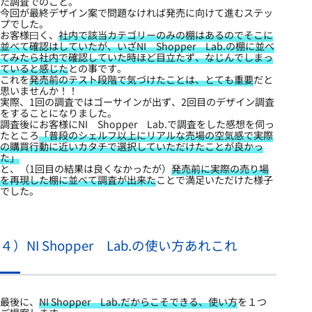
た調査でのこと。
今回が最終デザイン案で問題なければ発売に向けて進むステッ
プでした。
お客様曰く、
社内で該当カテゴリーのみの棚はあるのでそこに
並べて確認はしていたが、いざNI Shopper Lab.の棚に並べ
てみたら社内で確認していた時ほど目立たず、なじんでしまっ
ていると感じた
との事です。
これを
発売前のテスト段階で気づけたことは、とても重要
だと
思いませんか！！
実際、1回の調査ではゴーサインが出ず、2回目のデザイン調査
をすることになりました。
調査後にお客様にNI Shopper Lab.で調査をした感想を伺っ
たところ
「普段のシェルフ以上にリアルな売場の空気感で実際
の購買行動に近いカタチで選択していただけたことが良かっ
た」
と、（1回目の結果は良くなかったが）
発売前に実際の売り場
を再現した棚に並べて調査が出来た
ことで満足いただけた様子
でした。
４）NI Shopper Lab.の使い方あれこれ
最後に、
NI Shopper Lab.だからこそできる、使い方
を１つ