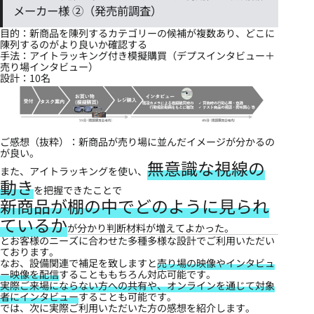
メーカー様 ②（発売前調査）
目的：新商品を陳列するカテゴリーの候補が複数あり、どこに
陳列するのがより良いか確認する
手法：アイトラッキング付き模擬購買（デプスインタビュー＋
売り場インタビュー）
設計：10名
ご感想（抜粋）：新商品が売り場に並んだイメージが分かるの
が良い。
無意識な視線の
また、アイトラッキングを使い、
動き
を把握できたことで
新商品が棚の中でどのように見られ
ているか
が分かり判断材料が増えてよかった。
とお客様のニーズに合わせた多種多様な設計でご利用いただい
ております。
なお、設備関連で補足を致しますと
売り場の映像やインタビュ
ー映像を配信
することももちろん対応可能です。
実際ご来場にならない方への共有や、オンラインを通じて対象
者にインタビュー
することも可能です。
では、次に実際ご利用いただいた方の感想を紹介します。