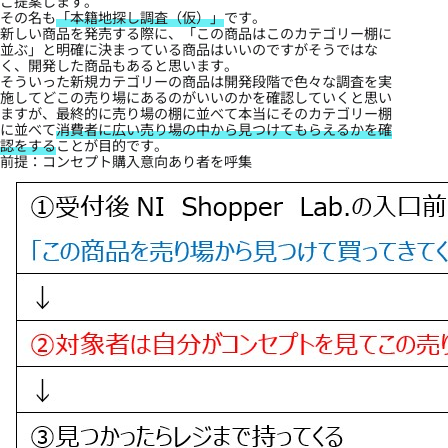
ご提案します。
その名も
「本籍地探し調査（仮）」
です。
新しい商品を発売する際に、「この商品はこのカテゴリー棚に
並ぶ」と明確に決まっている商品はいいのですがそうではな
く、開発した商品もあると思います。
そういった新規カテゴリーの商品は開発段階で色々な調査を実
施してどこの売り場にあるのがいいのかを確認していくと思い
ますが、最終的に売り場の棚に並べて本当にそのカテゴリー棚
に並べて
消費者に広い売り場の中から見つけてもらえるかを確
認をする
ことが目的です。
前提：コンセプト購入意向あり者を呼集