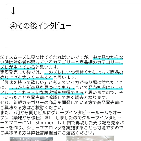
②でスムーズに見つけてくれればいいですが、
中々見つからな
い時は対象者が思っているカテゴリーと商品棚のカテゴリーに
ズレが生じている
と思います。
実際発売した後では、
このズレにいつ気付くかによって商品の
売り上げを大きく左右する
と思います。
「興味を持って欲しい」と考えている方が売り場に訪れたとき
に、
しっかり新商品を見つけてもらう
ことで
発売初期にトライ
アルしてくれる大切なお客様を獲得できる
と思いますので、そ
ういったことを発売前に確認しておく調査となります。
ぜひ、新規カテゴリーの商品を開発している方で商品発売前に
ご興味ある方はご検討ください。
また、7月から同じビルにグループインタビュールームもオー
プン（築地から移転）※1 しましたのでグループインタビュ
ーのフローにNI Shopper Lab.内で再現した売り場を見るパ
ートを作り、ショップアロングを実施することも可能ですので
ご興味ある方は弊社営業担当にご連絡ください。