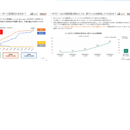
ター）
グループインタビュー(GI・FGI・FGD) / デプスインタビュー（DI・ID