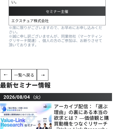
い。
セミナー主催
エクスチュア株式会社
※席に限りがございますので、お早めにお申し込みくだ
さい。
※誠に申し訳ございませんが、同業他社（マーケティン
グリサーチ関連）、個人の方のご参加は、お断りさせて
頂いております。
一覧へ戻る
最新セミナー情報
（火）
2026/08/04
アーカイブ配信：「選ぶ
理由」の裏にある本当の
欲求とは？ ―価値観と購
買動機をつなぐリサーチ