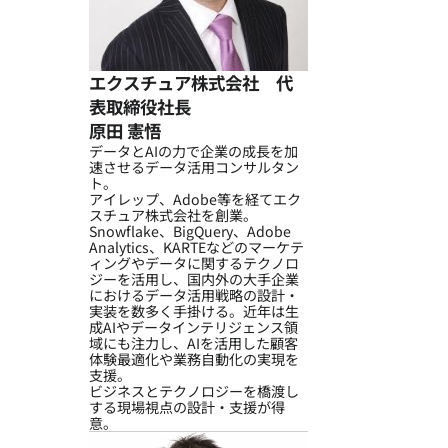
エクスチュア株式会社 代
表取締役社長
原田 憲悟
データとAIの力で企業の成長を加
速させるデータ活用コンサルタン
ト。
アイレップ、Adobe等を経てエク
スチュア株式会社を創業。
Snowflake、BigQuery、Adobe
Analytics、KARTEなどのマーケテ
ィングやデータに関するテクノロ
ジーを活用し、国内外の大手企業
におけるデータ活用戦略の設計・
実装を数多く手掛ける。近年は生
成AIやデータインテリジェンス領
域にも注力し、AIを活用した顧客
体験最適化や業務自動化の実現を
支援。
ビジネスとテクノロジーを橋渡し
する現場視点の設計・支援が得
意。