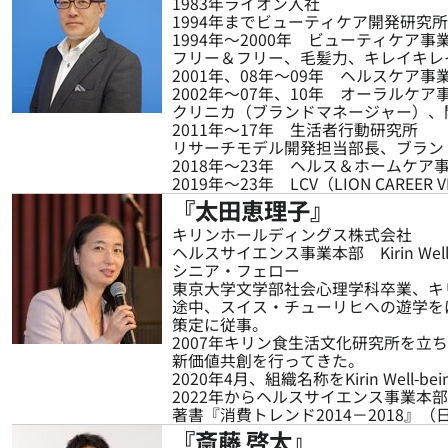
1983年ライオン入社
1994年までビューティケア開発研究所
1994年～2000年 ビューティケア事
フリー＆フリー、毛髪力、キレイキレ
2001年、08年～09年 ヘルスケア
2002年～07年、10年 オーラルケア
クリニカ（ブランドマネージャー）、
2011年～17年 生活者行動研究所
リサーチモデル開発担当部長、ブラン
2018年～23年 ヘルス＆ホームケア
2019年～23年 LCV（LION CAREER 
『太田恵理子』
キリンホールディングス株式会社
ヘルスサイエンス事業本部 Kirin Well-be
シニア・フェロー
東京大学文学部社会心理学科卒業、キ
途中、スイス・チューリヒへの遊学を
策定に従事。
2007年キリン食生活文化研究所を
新価値共創を行ってきた。
2020年4月、組織名称をKirin Well-bei
2022年からヘルスサイエンス事業本
著書『消費トレンド2014－2018』（
『斎藤 啓太』