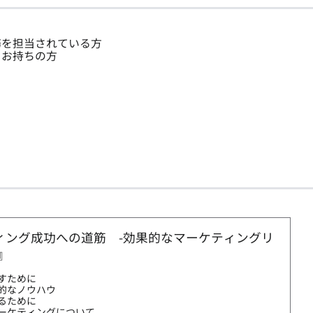
務を担当されている方
をお持ちの方
ター）
グループインタビュー(GI・FGI・FGD) / デプスインタビュー（DI・ID
ィング成功への道筋 -効果的なマーケティングリ
』
すために
的なノウハウ
るために
ーケティングについて