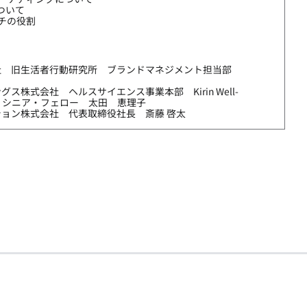
ついて
チの役割
社 旧生活者行動研究所 ブランドマネジメント担当部
ス株式会社 ヘルスサイエンス事業本部 Kirin Well-
n Lab シニア・フェロー 太田 恵理子
ョン株式会社 代表取締役社長 斎藤 啓太