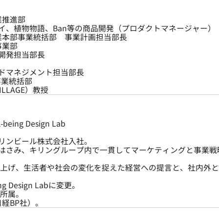
業推進部
イ、植物物語、Ban等の商品開発（プロダクトマネージャー）
事業本部事業統括部 事業計画担当部長
事業部
開発担当部長
ドマネジメント担当部長
事業統括部
VILLAGE）教授
ing Design Lab
リンビール株式会社入社。
はさみ、キリングループ内で一貫してマーケティングと事業戦
立ち上げ、生活者や社会の変化を捉えた経営への提言と、社内外
ng Design Labに変更。
部所属。
日経BP社）。