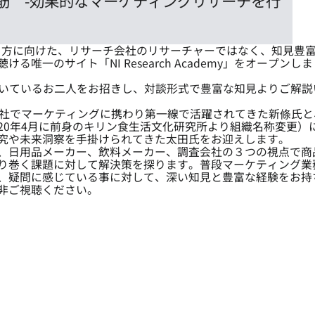
筋 -効果的なマーケティングリサーチを行
わる方に向けた、リサーチ会社のリサーチャーではなく、知見豊
一のサイト「NI Research Academy」をオープンしま
登壇いただいているお二人をお招きし、対談形式で豊富な知見よりご解説
会社でマーケティングに携わり第一線で活躍されてきた新條氏と
Lab」（※2020年4月に前身のキリン食生活文化研究所より組織名称変更）
究や未来洞察を手掛けられてきた太田氏をお迎えします。
、日用品メーカー、飲料メーカー、調査会社の３つの視点で商
り巻く課題に対して解決策を探ります。普段マーケティング業
、疑問に感じている事に対して、深い知見と豊富な経験をお持
非ご視聴ください。