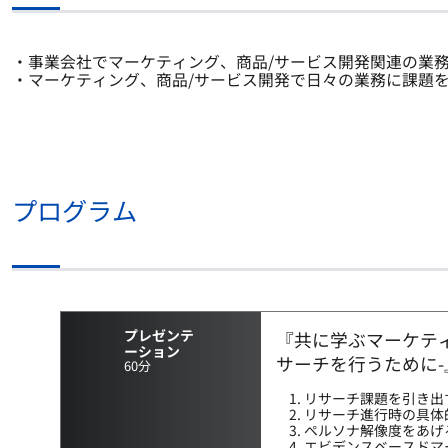
・事業会社でマーケティング、商品/サービス開発関連の業
・マーケティング、商品/サービス開発で日々の業務に課題
FAST RECRUIT（東銀座会場スぺシャルモニ
プログラム
プレゼンテ
『共に学ぶマーケテ
ーション
サーチを行うために-
60分
リサーチ課題を引き出
リサーチ進行時の具体
ペルソナ解像度をあげ
エビデンスベースドマ