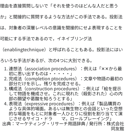
理由を直接質問しないで「それを使うのはどんな人だと思う
か」と間接的に質問するような方法がこの手法である。投影法
は、対象者の深層レベルの意識を間接的にせよ表現することを
可能にする手法であるので，イネイブリング法
（enablingtechnique）と呼ばれることもある。投影法にはい
ろいろな手法があるが、次の4つに大別できる。
連想法（association procedures）：例えは「✕✕から最
初に思い出すものは・・・・・」
完成法（completion ptocedures）：文章や物語の最初の
部分だけを示し。残りを完成させる。
構成法（construction procedures）：例えば「絵を提示
して物語を機成させ。これに現れた（殺影された）心の内
部の願望や葛酸を知ろうとする」
表現法（expressive procedures）：例えば「製品購買の
ような具体的場面。あるいは無生物との会話といった空想
的な場面をもとに対象者一人ひとりに役割を割り当てて演
じさせるサイコ・ドラ マ。ロールプレーイング」
出典：マーケティング・リサーチ用語辞典 / 発行所：
株式会社
同友館