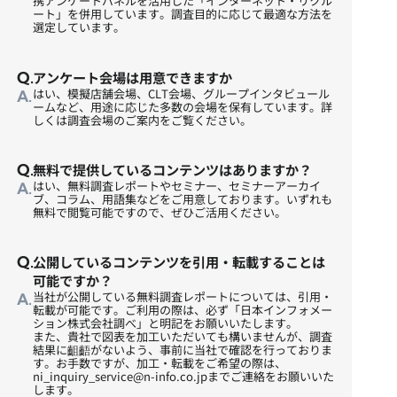
携アンケートパネルを活用した「インターネット・リクル
ート」を併用しています。調査目的に応じて最適な方法を
選定しています。
アンケート会場は用意できますか
はい、模擬店舗会場、CLT会場、グループインタビュール
ームなど、用途に応じた多数の会場を保有しています。詳
しくは
調査会場のご案内
をご覧ください。
無料で提供しているコンテンツはありますか？
はい、
無料調査レポート
や
セミナー
、
セミナーアーカイ
ブ
、
コラム
、
用語集
などをご用意しております。いずれも
無料で閲覧可能ですので、ぜひご活用ください。
公開しているコンテンツを引用・転載することは
可能ですか？
当社が公開している無料調査レポートについては、引用・
転載が可能です。ご利用の際は、必ず「日本インフォメー
ション株式会社調べ」と明記をお願いいたします。
また、貴社で図表を加工いただいても構いませんが、調査
結果に齟齬がないよう、事前に当社で確認を行っておりま
す。お手数ですが、加工・転載をご希望の際は、
ni_inquiry_service@n-info.co.jpまでご連絡をお願いいた
します。