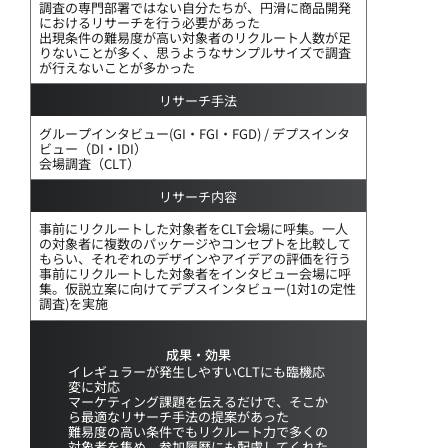
調査の専門部署ではない自分たちが、円滑に商品開発
におけるリサーチを行う必要があった
出現条件の難易度が高い対象者のリクルート人数が足
りないことが多く、思うようなサンプルサイズで調査
が行えないことが多かった
リサーチ手法
グループインタビュー(GI・FGI・FGD) / デプスインタ
ビュー（DI・IDI）
会場調査（CLT）
リサーチ内容
事前にリクルートした対象者をCLT会場に呼集。一人
の対象者に複数のパッケージやコンセプトを比較して
もらい、それぞれのデザインやアイデアの評価を行う
事前にリクルートした対象者をインタビュー会場に呼
集。仮説立案に向けてデプスインタビュー(1対1の定性
調査)を実施
成果・効果
イレギュラーが発生しやすいCLTにも臨機応
変に対応
マーケティング課題を伝えるだけで、そこか
ら最適なリサーチ手法の提案があった
難易度の高い条件でもリクルート力で多くの
対象者を集め、参加履歴にも配慮してくれた