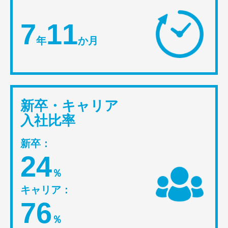
7
11
年
か月
新卒・キャリア
入社比率
新卒：
24
％
キャリア：
76
％