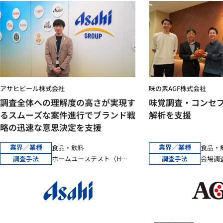
アサヒビール株式会社
味の素AGF株式会社
調査全体への理解度の高さが実現す
味覚調査・コンセ
るスムーズな案件進行でブランド戦
解析を支援
略の迅速な意思決定を支援
業界／業種
業界／業種
食品・飲料
食品・
調査手法
調査手法
ホームユーステスト（HUT）
会場調