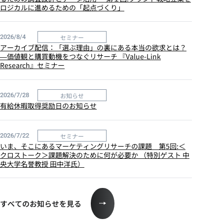
ロジカルに進めるための「起点づくり」
セミナー
2026/8/4
アーカイブ配信：「選ぶ理由」の裏にある本当の欲求とは？
―価値観と購買動機をつなぐリサーチ 『Value-Link
Research』セミナー
お知らせ
2026/7/28
有給休暇取得奨励日のお知らせ
セミナー
2026/7/22
いま、そこにあるマーケティングリサーチの課題 第5回:＜
クロストーク＞課題解決のために何が必要か （特別ゲスト 中
央大学名誉教授 田中洋氏）
すべてのお知らせを見る