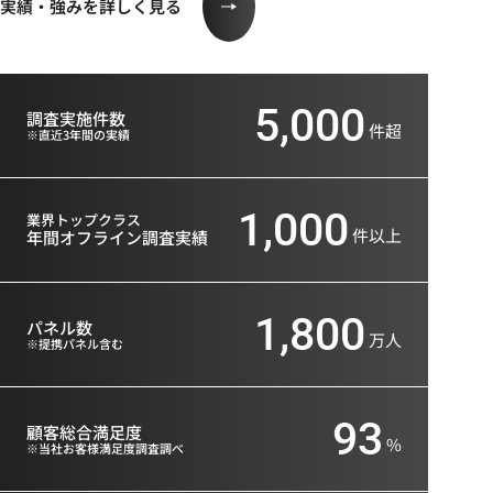
実績・強みを詳しく見る
5,000
調査実施件数
件超
※直近3年間の実績
1,000
業界トップクラス
件以上
年間オフライン
調査実績
1,800
パネル数
万人
※提携パネル含む
93
顧客総合満足度
%
※当社お客様満足度調査調べ