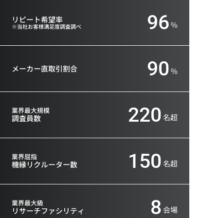
96
リピート希望率
%
※当社お客様満足度調査調べ
90
メーカー直取引割合
%
220
業界最大規模
名超
調査員数
150
業界屈指
名超
機縁リクルーター数
8
業界最大級
会場
リサーチファシリティ