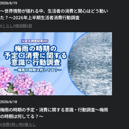
2026/6/19
～世界情勢が揺れる中、生活者の消費と関心はどう動い
た？～2026年上半期生活者消費行動調査
くらし
価値観
夏
2026/6/18
梅雨の時期の予定・消費に関する意識・行動調査～梅雨
の時期は何してる？～
消費
買い物
暮らし