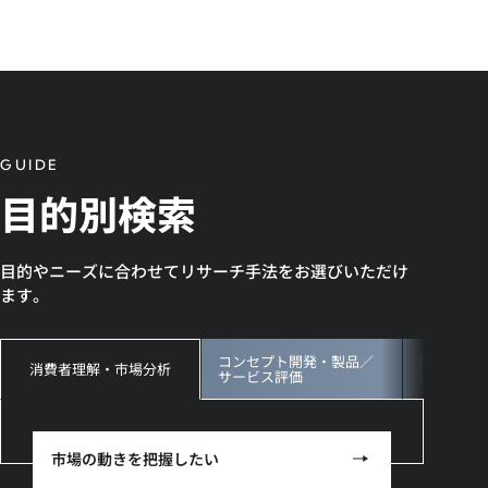
GUIDE
目的別検索
目的やニーズに合わせてリサーチ手法をお選びいただけ
ます。
コンセプト開発・製品／
広告・ク
消費者理解・市場分析
サービス評価
連
市場の動きを把握したい