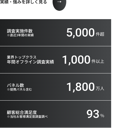
実績・強みを詳しく見る
5,000
調査実施件数
件超
※直近3年間の実績
1,000
業界トップクラス
件以上
年間オフライン
調査実績
1,800
パネル数
万人
※提携パネル含む
93
顧客総合満足度
%
※当社お客様満足度調査調べ