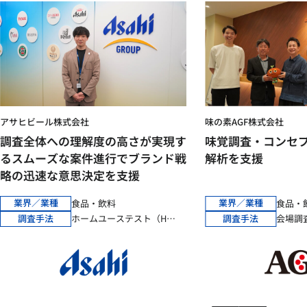
アサヒビール株式会社
味の素AGF株式会社
調査全体への理解度の高さが実現す
味覚調査・コンセ
るスムーズな案件進行でブランド戦
解析を支援
略の迅速な意思決定を支援
業界／業種
業界／業種
食品・飲料
食品・
調査手法
調査手法
ホームユーステスト（HUT）
会場調