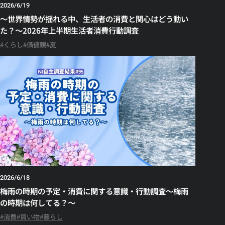
2026/6/19
～世界情勢が揺れる中、生活者の消費と関心はどう動い
た？～2026年上半期生活者消費行動調査
くらし
価値観
夏
2026/6/18
梅雨の時期の予定・消費に関する意識・行動調査～梅雨
の時期は何してる？～
消費
買い物
暮らし