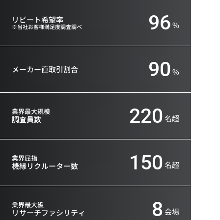
96
リピート希望率
%
※当社お客様満足度調査調べ
90
メーカー直取引割合
%
220
業界最大規模
名超
調査員数
150
業界屈指
名超
機縁リクルーター数
8
業界最大級
会場
リサーチファシリティ