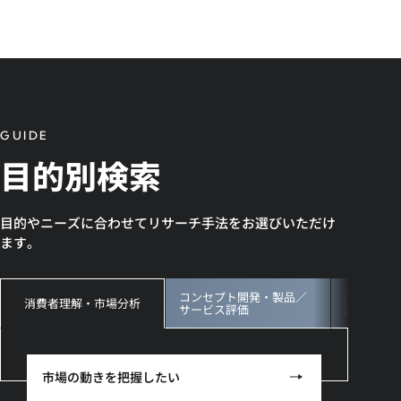
GUIDE
目的別検索
目的やニーズに合わせてリサーチ手法をお選びいただけ
ます。
コンセプト開発・製品／
広告・ク
消費者理解・市場分析
サービス評価
連
市場の動きを把握したい