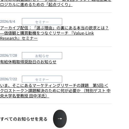
ロジカルに進めるための「起点づくり」
セミナー
2026/8/4
アーカイブ配信：「選ぶ理由」の裏にある本当の欲求とは？
―価値観と購買動機をつなぐリサーチ 『Value-Link
Research』セミナー
お知らせ
2026/7/28
有給休暇取得奨励日のお知らせ
セミナー
2026/7/22
いま、そこにあるマーケティングリサーチの課題 第5回:＜
クロストーク＞課題解決のために何が必要か （特別ゲスト 中
央大学名誉教授 田中洋氏）
すべてのお知らせを見る